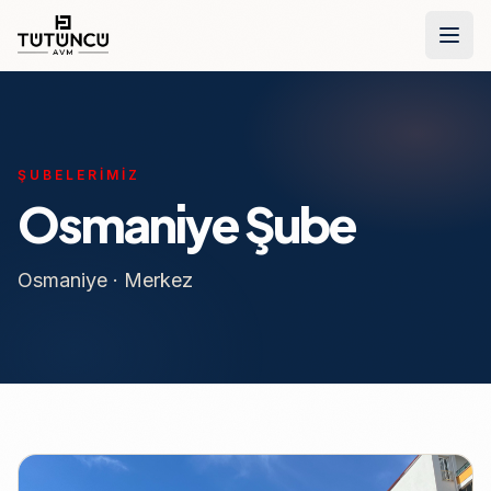
İçeriğe geç
ŞUBELERIMIZ
Osmaniye Şube
Osmaniye · Merkez