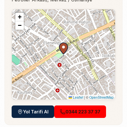
+
−
Leaflet
|
©
OpenStreetMap
Yol Tarifi Al
0344 223 37 37