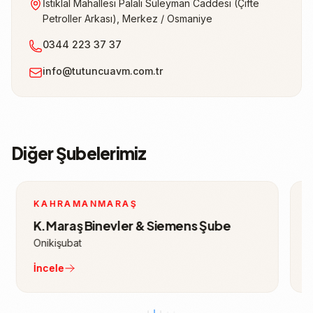
İstiklal Mahallesi Palalı Süleyman Caddesi (Çifte
Petroller Arkası), Merkez / Osmaniye
0344 223 37 37
info@tutuncuavm.com.tr
Diğer Şubelerimiz
KAHRAMANMARAŞ
K
K.Maraş Binevler & Siemens Şube
K
Onikişubat
T
İncele
İ