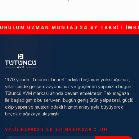
RULUM
UZMAN MONTAJ
24 AY TAKSİT İMKA
1979 yılında “Tütüncü Ticaret” adıyla başlayan yolculuğumuz,
yıllar içinde gelişen vizyonumuz ve güçlenen yapımızla bugün
Tütüncü AVM markası altında devam etmektedir. Tek mağaza
ile başladığımız bu serüven, bugün geniş ürün yelpazesi, güçlü
ekip yapısı ve müşteri odaklı hizmet anlayışıyla büyüyerek
birçok mağazaya ulaşmıştır.
YENILIKLERDEN ILK SIZ HABERDAR OLUN