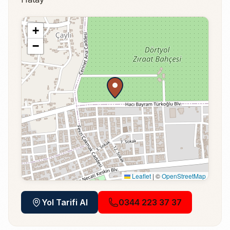
+
−
Leaflet
|
©
OpenStreetMap
Yol Tarifi Al
0344 223 37 37