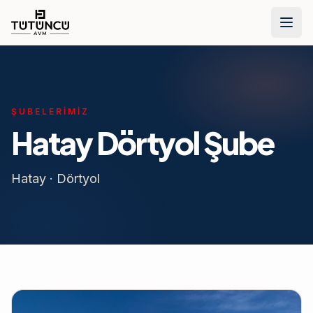
İçeriğe geç
ŞUBELERIMIZ
Hatay Dörtyol Şube
Hatay · Dörtyol