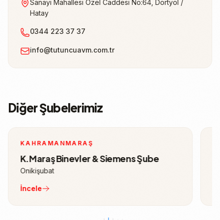
Sanayi Mahallesi Özel Caddesi No:64, Dörtyol /
Hatay
0344 223 37 37
info@tutuncuavm.com.tr
Diğer Şubelerimiz
KAHRAMANMARAŞ
K
K.Maraş Binevler & Siemens Şube
K
Onikişubat
T
İncele
İ