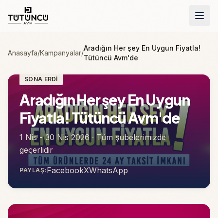
İçeriğe geç
Aradığın Her şey En Uygun Fiyatla!
Anasayfa
/
Kampanyalar
/
Tütüncü Avm'de
SONA ERDI
Aradığın Her şey En Uygun
Fiyatla! Tütüncü Avm'de
1 Nis - 30 Nis 2026 · Tüm şubelerimizde
geçerlidir
Facebook
X
WhatsApp
PAYLAŞ:
(yeni sekmede açılır)
(yeni sekmede açılır)
(yeni sekmede açılır)