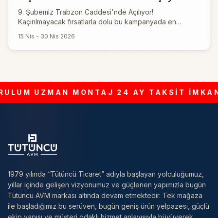
9. Şubemiz Trabzon Caddesi'nde Açılıyor!
Kaçırılmayacak fırsatlarla dolu bu kampanyada en
sevdiğiniz ürünlere özel indirimler sizi bekliyor.
15 Nis - 30 Nis 2026
LUM
UZMAN MONTAJ
24 AY TAKSİT İMKANI
1979 yılında “Tütüncü Ticaret” adıyla başlayan yolculuğumuz,
yıllar içinde gelişen vizyonumuz ve güçlenen yapımızla bugün
Tütüncü AVM markası altında devam etmektedir. Tek mağaza
ile başladığımız bu serüven, bugün geniş ürün yelpazesi, güçlü
ekip yapısı ve müşteri odaklı hizmet anlayışıyla büyüyerek