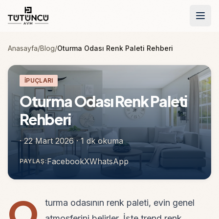
İçeriğe geç
Anasayfa
/
Blog
/
Oturma Odası Renk Paleti Rehberi
İPUÇLARI
Oturma Odası Renk Paleti
Rehberi
· 22 Mart 2026 · 1 dk okuma
Facebook
X
WhatsApp
PAYLAŞ:
(yeni sekmede açılır)
(yeni sekmede açılır)
(yeni sekmede açılır)
O
turma odasının renk paleti, evin genel
atmosferini belirler. İşte trend renk