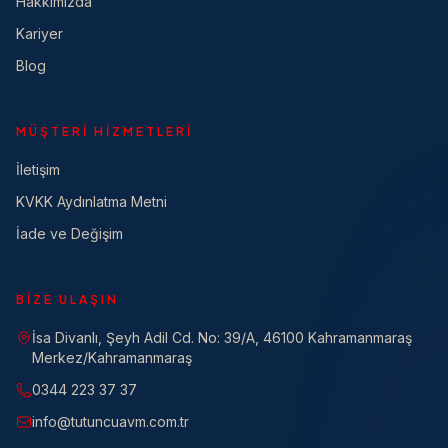
Hakkımızda
Kariyer
Blog
MÜŞTERI HIZMETLERI
İletişim
KVKK Aydınlatma Metni
İade ve Değişim
BIZE ULAŞIN
İsa Divanlı, Şeyh Adil Cd. No: 39/A, 46100 Kahramanmaraş
Merkez/Kahramanmaraş
0344 223 37 37
info@tutuncuavm.com.tr